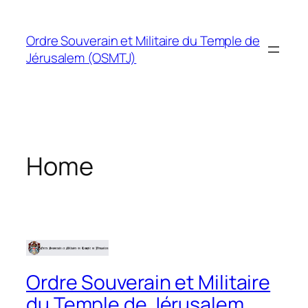
Skip
to
Ordre Souverain et Militaire du Temple de
content
Jérusalem (OSMTJ)
Home
Ordre Souverain et Militaire
du Temple de Jérusalem