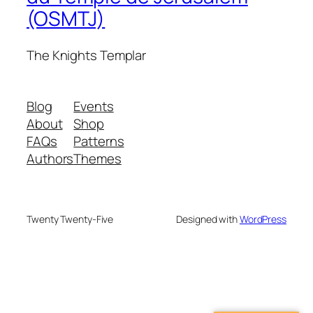
(OSMTJ)
The Knights Templar
Blog
Events
About
Shop
FAQs
Patterns
Authors
Themes
Twenty Twenty-Five
Designed with
WordPress